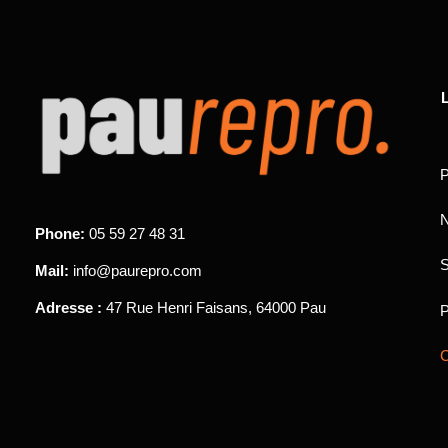
L
P
N
Phone:
05 59 27 48 31
S
Mail:
info@paurepro.com
Adresse :
47 Rue Henri Faisans, 64000 Pau
P
C